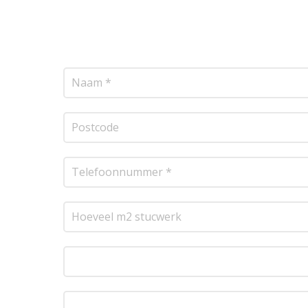
vrijblijvende offerte op maat. Wij nemen zo sne
transparante prijsopgave.
Of het nu gaat om pl
resultaat te leveren!