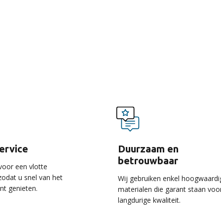
voordelen van onze ser
service
Duurzaam en
betrouwbaar
voor een vlotte
 zodat u snel van het
Wij gebruiken enkel hoogwaardi
unt genieten.
materialen die garant staan voo
langdurige kwaliteit.