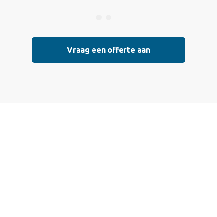
Vraag een offerte aan
 een offerte aan
 die voldoen aan de hoogste kwaliteitsnormen. Vul ondersta