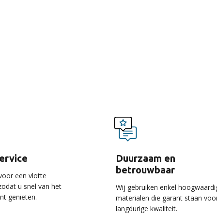
voordelen van onze ser
service
Duurzaam en
betrouwbaar
voor een vlotte
 zodat u snel van het
Wij gebruiken enkel hoogwaardi
unt genieten.
materialen die garant staan voo
langdurige kwaliteit.