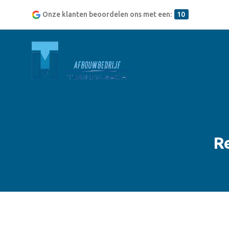
Onze klanten beoordelen ons met een:
10
R