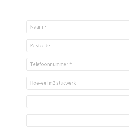
transparante prijsopgave.
Of het nu gaat om pl
resultaat te leveren!