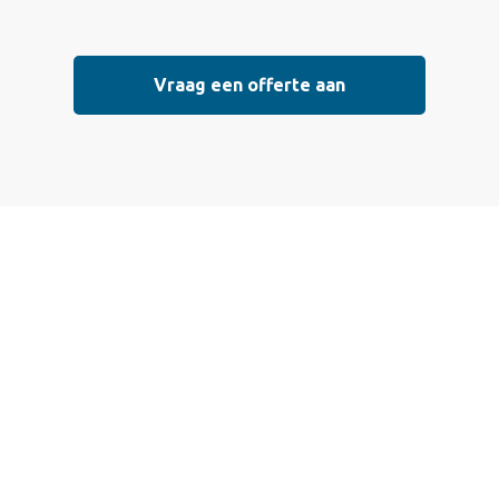
Vraag een offerte aan
 een offerte aan
 die voldoen aan de hoogste kwaliteitsnormen. Vul ondersta
l mogelijk contact met je op om de details van je project doo