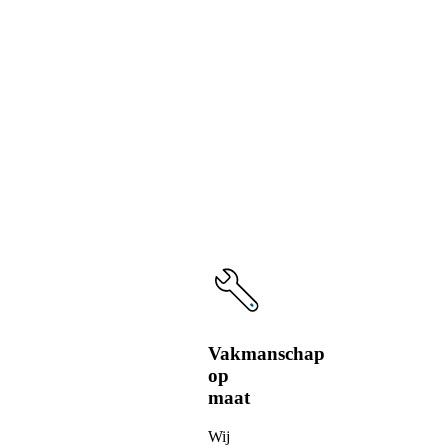
De
voordelen
van
onze
service
Vakmanschap
op
maat
Wij