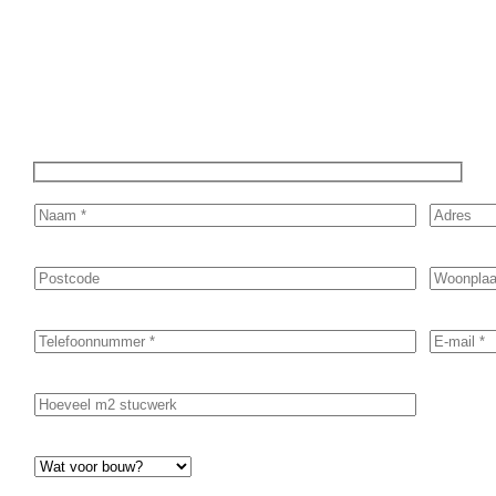
in, en ontvang snel een vrijblijvende offerte op maat. Wij
nemen zo snel mogelijk contact met je op om de details van je
project door te nemen en je te voorzien van een transparante
prijsopgave.
Of het nu gaat om pleisterwerk, sierpleister,
spachtelputz of andere stucwerksoorten, wij staan voor je
klaar om het perfecte resultaat te leveren!