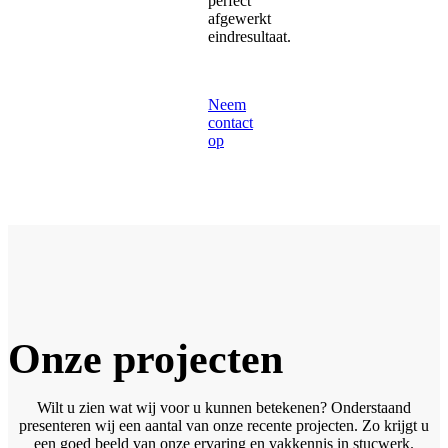
perfect
afgewerkt
eindresultaat.
Neem
contact
op
Onze projecten
Wilt u zien wat wij voor u kunnen betekenen? Onderstaand
presenteren wij een aantal van onze recente projecten. Zo krijgt u
een goed beeld van onze ervaring en vakkennis in stucwerk.