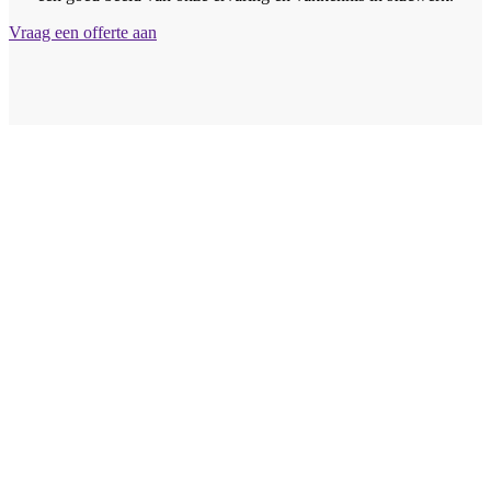
Vraag een offerte aan
Vraag vrijblijvend
een offerte aan
Wij bieden professionele stucwerkdiensten aan die voldoen
aan de hoogste kwaliteitsnormen. Vul onderstaand formulier