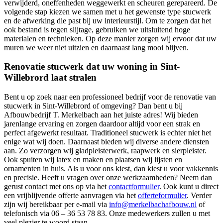
verwijderd, oneffenheden weggewerkt en scheuren gerepareerd. De
volgende stap kiezen we samen met u het gewenste type stucwerk
en de afwerking die past bij uw interieurstijl. Om te zorgen dat het
ook bestand is tegen slijtage, gebruiken we uitsluitend hoge
materialen en technieken. Op deze manier zorgen wij ervoor dat uw
muren we weer niet uitzien en daarnaast lang mooi blijven.
Renovatie stucwerk dat uw woning in Sint-
Willebrord laat stralen
Bent u op zoek naar een professioneel bedrijf voor de renovatie van
stucwerk in Sint-Willebrord of omgeving? Dan bent u bij
Afbouwbedrijf T. Merkelbach aan het juiste adres! Wij bieden
jarenlange ervaring en zorgen daardoor altijd voor een strak en
perfect afgewerkt resultaat. Traditioneel stucwerk is echter niet het
enige wat wij doen. Daarnaast bieden wij diverse andere diensten
aan. Zo verzorgen wij gladpleisterwerk, raapwerk en sierpleister.
Ook spuiten wij latex en maken en plaatsen wij lijsten en
ornamenten in huis. Als u voor ons kiest, dan kiest u voor vakkennis
en precisie. Heeft u vragen over onze werkzaamheden? Neem dan
gerust contact met ons op via het
contactformulier
. Ook kunt u direct
een vrijblijvende offerte aanvragen via het
offerteformulier
. Verder
zijn wij bereikbaar per e-mail via
info@merkelbachafbouw.nl
of
telefonisch via 06 – 36 53 78 83. Onze medewerkers zullen u met
veel plezier te woord staan.