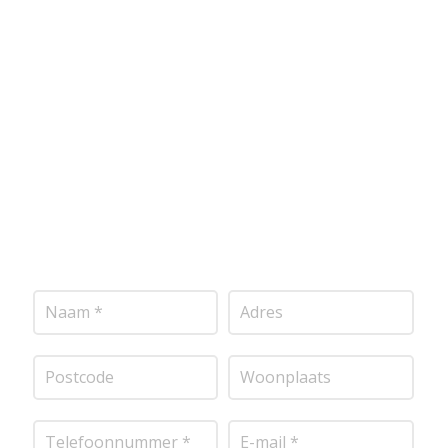
Wij bieden professionele stucwerkdiensten aan die
voldoen aan de hoogste kwaliteitsnormen. Vul
onderstaand formulier in, en ontvang snel een
vrijblijvende offerte op maat. Wij nemen zo snel
mogelijk contact met je op om de details van je
project door te nemen en je te voorzien van een
transparante prijsopgave.
Of het nu gaat om
pleisterwerk, sierpleister, spachtelputz of andere
stucwerksoorten, wij staan voor je klaar om het
perfecte resultaat te leveren!