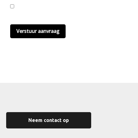
Ik ga akkoord met de privacyvoorwaarden.
Lees
hier onze
privacyvoorwaarden
. (*)
Neem contact op