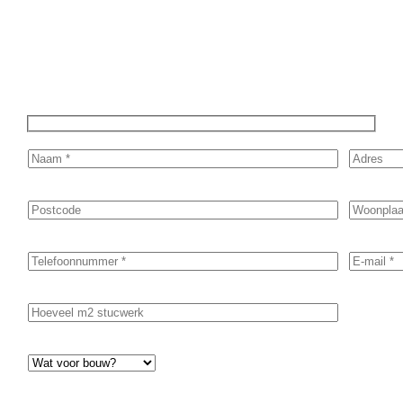
nemen zo snel mogelijk contact met je op om de details van je
project door te nemen en je te voorzien van een transparante
prijsopgave.
Of het nu gaat om pleisterwerk, sierpleister,
spachtelputz of andere stucwerksoorten, wij staan voor je
klaar om het perfecte resultaat te leveren!