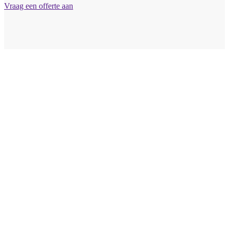
Vraag een offerte aan
Vraag vrijblijvend
een offerte aan
Wij bieden professionele stucwerkdiensten aan die voldoen
aan de hoogste kwaliteitsnormen. Vul onderstaand formulier
in, en ontvang snel een vrijblijvende offerte op maat. Wij