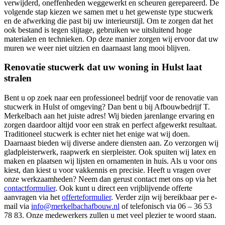
verwijderd, oneffenheden weggewerkt en scheuren gerepareerd. De
volgende stap kiezen we samen met u het gewenste type stucwerk
en de afwerking die past bij uw interieurstijl. Om te zorgen dat het
ook bestand is tegen slijtage, gebruiken we uitsluitend hoge
materialen en technieken. Op deze manier zorgen wij ervoor dat uw
muren we weer niet uitzien en daarnaast lang mooi blijven.
Renovatie stucwerk dat uw woning in Hulst laat
stralen
Bent u op zoek naar een professioneel bedrijf voor de renovatie van
stucwerk in Hulst of omgeving? Dan bent u bij Afbouwbedrijf T.
Merkelbach aan het juiste adres! Wij bieden jarenlange ervaring en
zorgen daardoor altijd voor een strak en perfect afgewerkt resultaat.
Traditioneel stucwerk is echter niet het enige wat wij doen.
Daarnaast bieden wij diverse andere diensten aan. Zo verzorgen wij
gladpleisterwerk, raapwerk en sierpleister. Ook spuiten wij latex en
maken en plaatsen wij lijsten en ornamenten in huis. Als u voor ons
kiest, dan kiest u voor vakkennis en precisie. Heeft u vragen over
onze werkzaamheden? Neem dan gerust contact met ons op via het
contactformulier
. Ook kunt u direct een vrijblijvende offerte
aanvragen via het
offerteformulier
. Verder zijn wij bereikbaar per e-
mail via
info@merkelbachafbouw.nl
of telefonisch via 06 – 36 53
78 83. Onze medewerkers zullen u met veel plezier te woord staan.