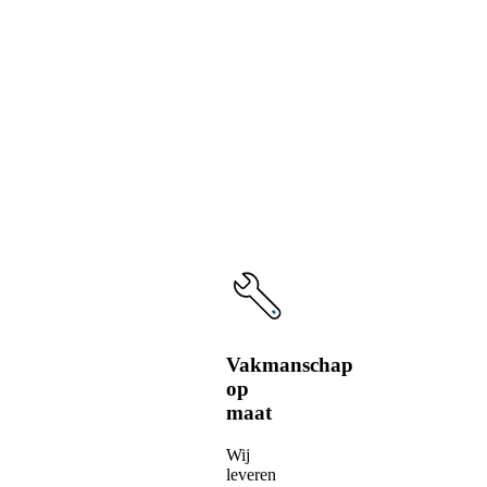
voordelen
van
onze
service
Vakmanschap
op
maat
Wij
leveren