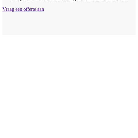
Vraag een offerte aan
Vraag vrijblijvend
een offerte aan
Wij bieden professionele stucwerkdiensten aan die voldoen
aan de hoogste kwaliteitsnormen. Vul onderstaand formulier