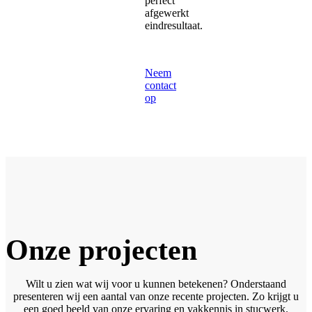
perfect
afgewerkt
eindresultaat.
Neem
contact
op
Onze projecten
Wilt u zien wat wij voor u kunnen betekenen? Onderstaand
presenteren wij een aantal van onze recente projecten. Zo krijgt u
een goed beeld van onze ervaring en vakkennis in stucwerk.