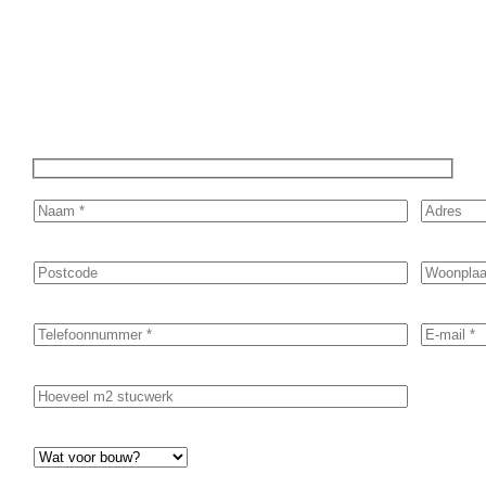
in, en ontvang snel een vrijblijvende offerte op maat. Wij
nemen zo snel mogelijk contact met je op om de details van je
project door te nemen en je te voorzien van een transparante
prijsopgave.
Of het nu gaat om pleisterwerk, sierpleister,
spachtelputz of andere stucwerksoorten, wij staan voor je
klaar om het perfecte resultaat te leveren!