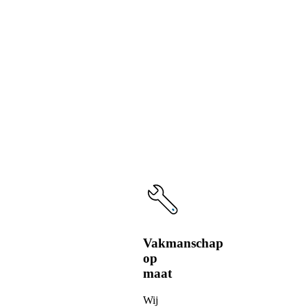
De
voordelen
van
onze
service
Vakmanschap
op
maat
Wij