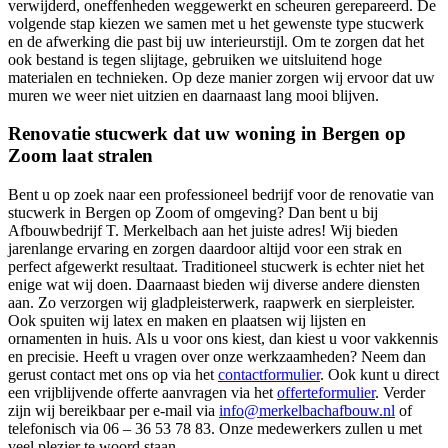
verwijderd, oneffenheden weggewerkt en scheuren gerepareerd. De
volgende stap kiezen we samen met u het gewenste type stucwerk
en de afwerking die past bij uw interieurstijl. Om te zorgen dat het
ook bestand is tegen slijtage, gebruiken we uitsluitend hoge
materialen en technieken. Op deze manier zorgen wij ervoor dat uw
muren we weer niet uitzien en daarnaast lang mooi blijven.
Renovatie stucwerk dat uw woning in Bergen op
Zoom laat stralen
Bent u op zoek naar een professioneel bedrijf voor de renovatie van
stucwerk in Bergen op Zoom of omgeving? Dan bent u bij
Afbouwbedrijf T. Merkelbach aan het juiste adres! Wij bieden
jarenlange ervaring en zorgen daardoor altijd voor een strak en
perfect afgewerkt resultaat. Traditioneel stucwerk is echter niet het
enige wat wij doen. Daarnaast bieden wij diverse andere diensten
aan. Zo verzorgen wij gladpleisterwerk, raapwerk en sierpleister.
Ook spuiten wij latex en maken en plaatsen wij lijsten en
ornamenten in huis. Als u voor ons kiest, dan kiest u voor vakkennis
en precisie. Heeft u vragen over onze werkzaamheden? Neem dan
gerust contact met ons op via het
contactformulier
. Ook kunt u direct
een vrijblijvende offerte aanvragen via het
offerteformulier
. Verder
zijn wij bereikbaar per e-mail via
info@merkelbachafbouw.nl
of
telefonisch via 06 – 36 53 78 83. Onze medewerkers zullen u met
veel plezier te woord staan.