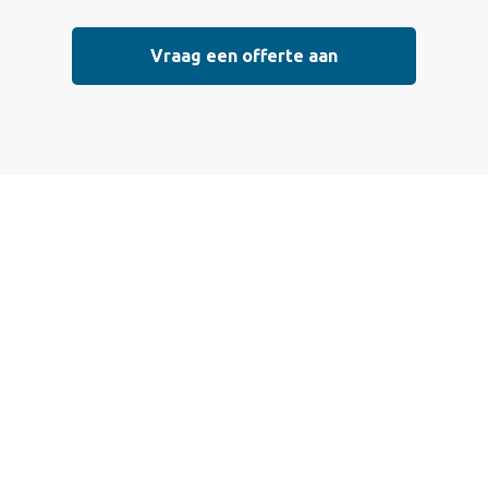
Vraag een offerte aan
 een offerte aan
 die voldoen aan de hoogste kwaliteitsnormen. Vul ondersta
l mogelijk contact met je op om de details van je project doo
eisterwerk, sierpleister, spachtelputz of andere stucwerksoo