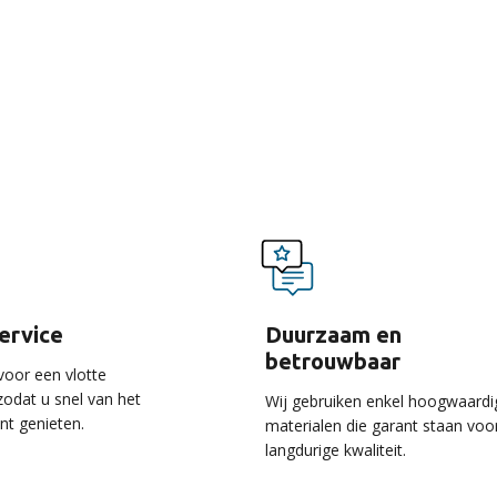
voordelen van onze ser
service
Duurzaam en
betrouwbaar
voor een vlotte
 zodat u snel van het
Wij gebruiken enkel hoogwaardi
unt genieten.
materialen die garant staan voo
langdurige kwaliteit.