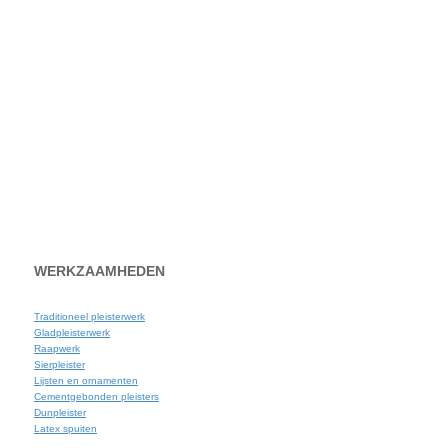
WERKZAAMHEDEN
Traditioneel pleisterwerk
Gladpleisterwerk
Raapwerk
Sierpleister
Lijsten en ornamenten
Cementgebonden pleisters
Dunpleister
Latex spuiten