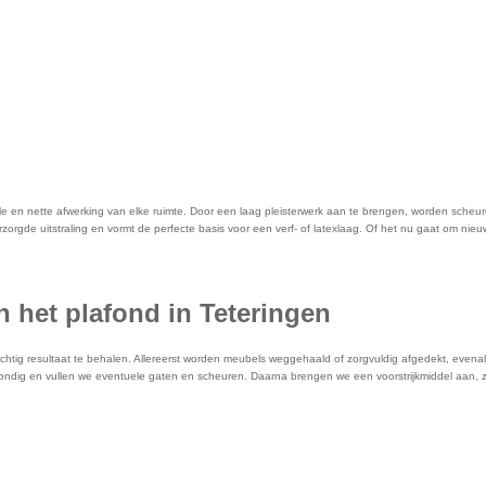
le en nette afwerking van elke ruimte. Door een laag pleisterwerk aan te brengen, worden scheu
rzorgde uitstraling en vormt de perfecte basis voor een verf- of latexlaag. Of het nu gaat om nie
n het plafond in Teteringen
achtig resultaat te behalen. Allereerst worden meubels weggehaald of zorgvuldig afgedekt, ev
ndig en vullen we eventuele gaten en scheuren. Daarna brengen we een voorstrijkmiddel aan, zod