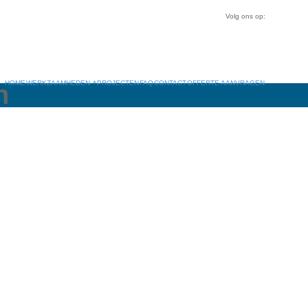
Volg ons op:
HOME
WERKZAAMHEDEN
PROJECTEN
FAQ
CONTACT
OFFERTE AANVRAGEN
n