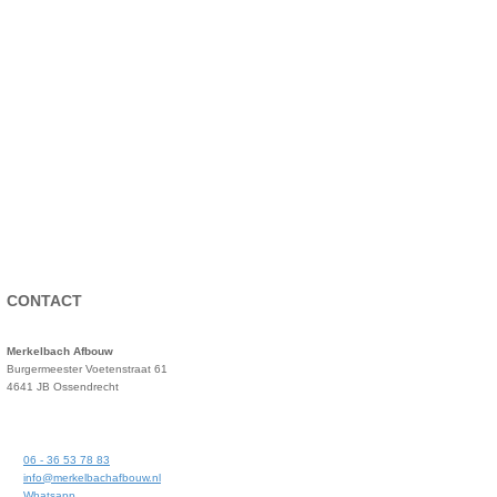
CONTACT
Merkelbach Afbouw
Burgermeester Voetenstraat 61
4641 JB Ossendrecht
06 - 36 53 78 83
info@merkelbachafbouw.nl
Whatsapp