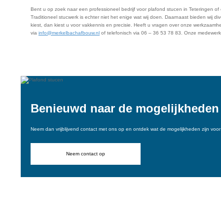
Bent u op zoek naar een professioneel bedrijf voor plafond stucen in Teteringen of 
Traditioneel stucwerk is echter niet het enige wat wij doen. Daarnaast bieden wij di
kiest, dan kiest u voor vakkennis en precisie. Heeft u vragen over onze werkzaa
via
info@merkelbachafbouw.nl
of telefonisch via 06 – 36 53 78 83. Onze medewerker
Vraag een offerte aan
Benieuwd naar de mogelijkheden
Neem dan vrijblijvend contact met ons op en ontdek wat de mogelijkheden zijn voor 
Neem contact op