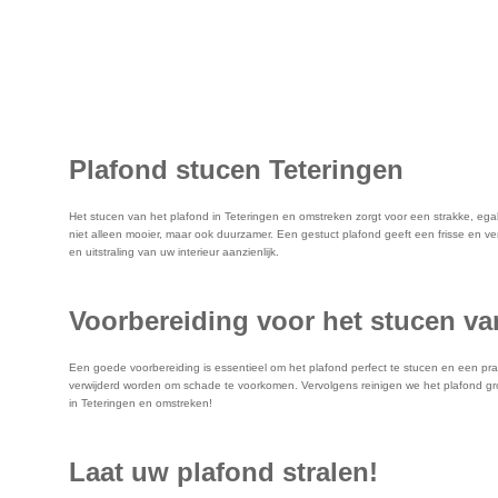
Plafond stucen Teteringen
Het stucen van het plafond in Teteringen en omstreken zorgt voor een strakke, ega
niet alleen mooier, maar ook duurzamer. Een gestuct plafond geeft een frisse en ve
en uitstraling van uw interieur aanzienlijk.
Voorbereiding voor het stucen va
Een goede voorbereiding is essentieel om het plafond perfect te stucen en een pr
verwijderd worden om schade te voorkomen. Vervolgens reinigen we het plafond gro
in Teteringen en omstreken!
Laat uw plafond stralen!