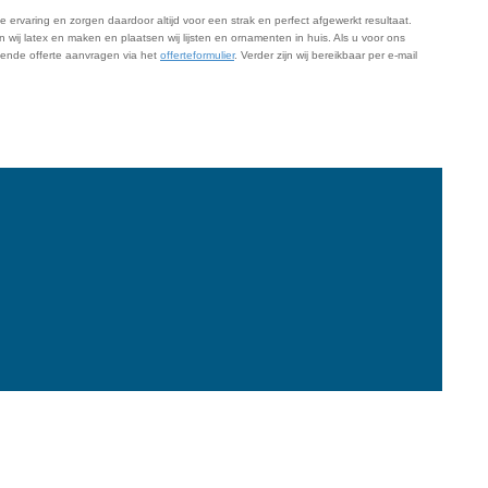
 ervaring en zorgen daardoor altijd voor een strak en perfect afgewerkt resultaat.
n wij latex en maken en plaatsen wij lijsten en ornamenten in huis. Als u voor ons
ijvende offerte aanvragen via het
offerteformulier
. Verder zijn wij bereikbaar per e-mail