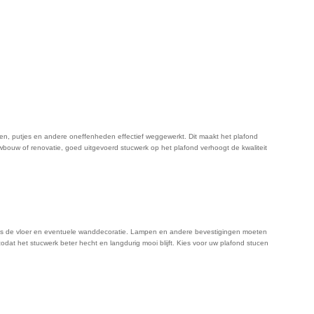
ren, putjes en andere oneffenheden effectief weggewerkt. Dit maakt het plafond
uwbouw of renovatie, goed uitgevoerd stucwerk op het plafond verhoogt de kwaliteit
enals de vloer en eventuele wanddecoratie. Lampen en andere bevestigingen moeten
at het stucwerk beter hecht en langdurig mooi blijft. Kies voor uw plafond stucen