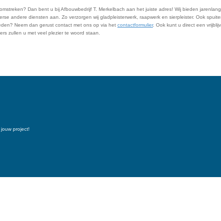
omstreken? Dan bent u bij Afbouwbedrijf T. Merkelbach aan het juiste adres! Wij bieden jarenlange
verse andere diensten aan. Zo verzorgen wij gladpleisterwerk, raapwerk en sierpleister. Ook spuite
mheden? Neem dan gerust contact met ons op via het
contactformulier
. Ook kunt u direct een vrijbl
s zullen u met veel plezier te woord staan.
jouw project!