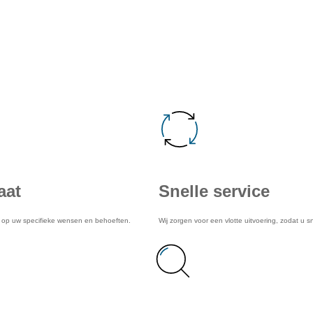
en van onze service
aat
Snelle service
d op uw specifieke wensen en behoeften.
Wij zorgen voor een vlotte uitvoering, zodat u s