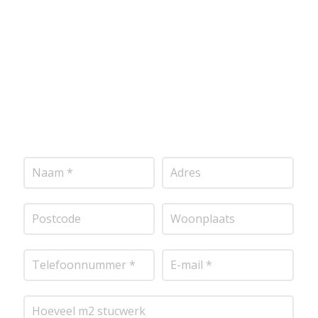
onderstaand formulier in, en ontvang snel een
vrijblijvende offerte op maat. Wij nemen zo snel
mogelijk contact met je op om de details van je
project door te nemen en je te voorzien van een
transparante prijsopgave.
Of het nu gaat om
pleisterwerk, sierpleister, spachtelputz of andere
stucwerksoorten, wij staan voor je klaar om het
perfecte resultaat te leveren!