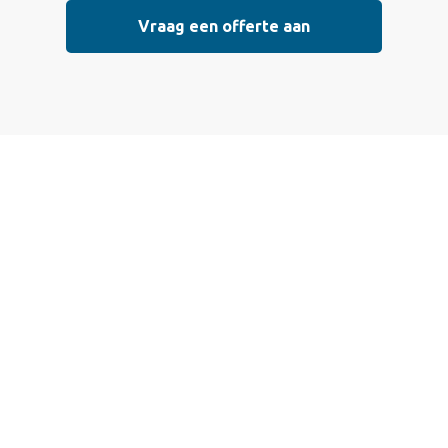
Vraag een offerte aan
Vraag vrijblijvend
een offerte aan
Wij bieden professionele stucwerkdiensten aan die
voldoen aan de hoogste kwaliteitsnormen. Vul