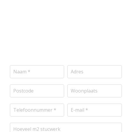
onderstaand formulier in, en ontvang snel een
vrijblijvende offerte op maat. Wij nemen zo snel
mogelijk contact met je op om de details van je
project door te nemen en je te voorzien van een
transparante prijsopgave.
Of het nu gaat om
pleisterwerk, sierpleister, spachtelputz of andere
stucwerksoorten, wij staan voor je klaar om het
perfecte resultaat te leveren!