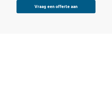
Vraag een offerte aan
Vraag vrijblijvend
een offerte aan
Wij bieden professionele stucwerkdiensten aan die
voldoen aan de hoogste kwaliteitsnormen. Vul