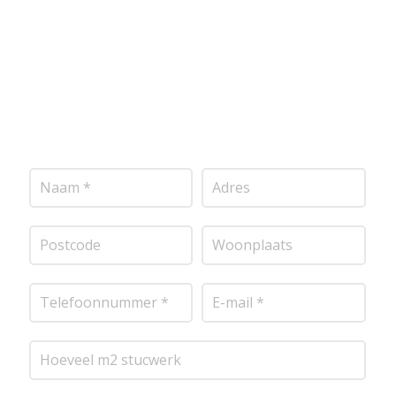
mogelijk contact met je op om de details van je
project door te nemen en je te voorzien van een
transparante prijsopgave.
Of het nu gaat om
pleisterwerk, sierpleister, spachtelputz of andere
stucwerksoorten, wij staan voor je klaar om het
perfecte resultaat te leveren!