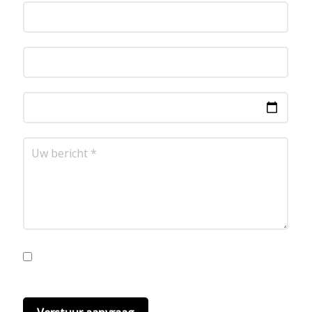
Ik ga akkoord met de privacyvoorwaarden.
Lees
hier onze
privacyvoorwaarden
. (*)