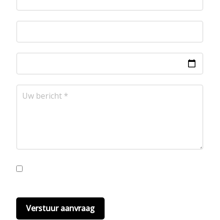
Ik ga akkoord met de privacyvoorwaarden.
Lees
hier onze
privacyvoorwaarden
. (*)