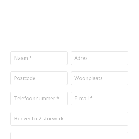
project door te nemen en je te voorzien van een
transparante prijsopgave.
Of het nu gaat om
pleisterwerk, sierpleister, spachtelputz of andere
stucwerksoorten, wij staan voor je klaar om het
perfecte resultaat te leveren!