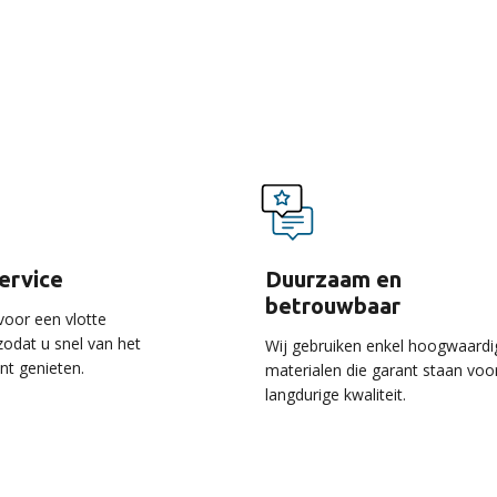
voordelen van onze ser
service
Duurzaam en
betrouwbaar
voor een vlotte
 zodat u snel van het
Wij gebruiken enkel hoogwaardi
unt genieten.
materialen die garant staan voo
langdurige kwaliteit.