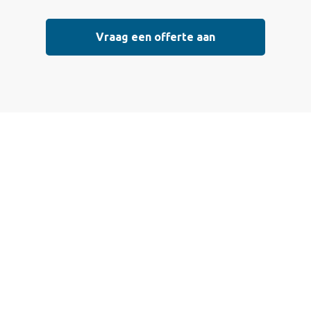
Vraag een offerte aan
 een offerte aan
 die voldoen aan de hoogste kwaliteitsnormen. Vul ondersta
l mogelijk contact met je op om de details van je project doo
eisterwerk, sierpleister, spachtelputz of andere stucwerksoo