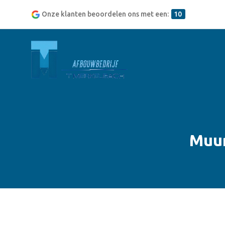
Onze klanten beoordelen ons met een:
10
Muur