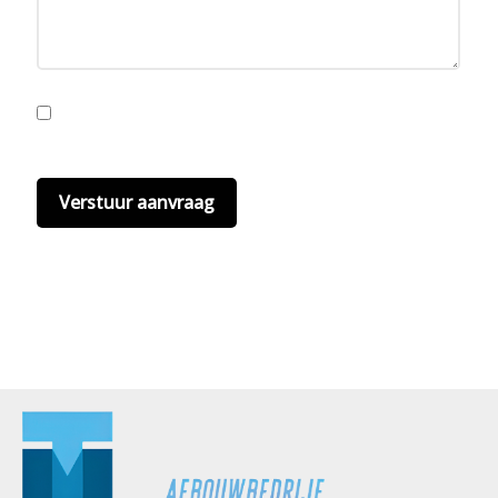
Ik ga akkoord met de privacyvoorwaarden.
Lees
hier onze
privacyvoorwaarden
. (*)