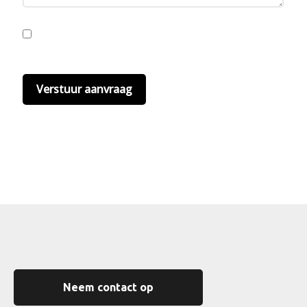
Ik ga akkoord met de privacyvoorwaarden.
Lees
hier onze
privacyvoorwaarden
. (*)
Neem contact op