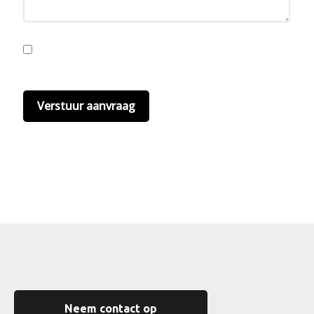
Ik ga akkoord met de privacyvoorwaarden.
Lees
hier onze
privacyvoorwaarden
. (*)
Neem contact op