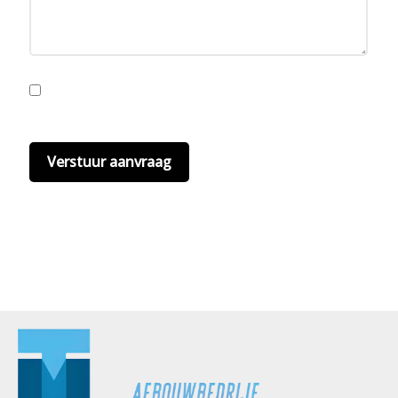
Ik ga akkoord met de privacyvoorwaarden.
Lees
hier onze
privacyvoorwaarden
. (*)