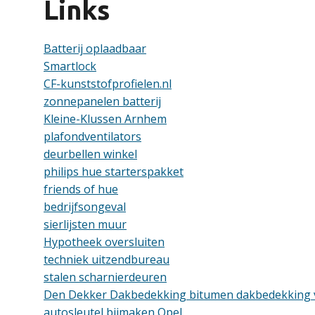
Links
Batterij oplaadbaar
Smartlock
CF-kunststofprofielen.nl
zonnepanelen batterij
Kleine-Klussen Arnhem
plafondventilators
deurbellen winkel
philips hue starterspakket
friends of hue
bedrijfsongeval
sierlijsten muur
Hypotheek oversluiten
techniek uitzendbureau
stalen scharnierdeuren
Den Dekker Dakbedekking bitumen dakbedekking
autosleutel bijmaken Opel