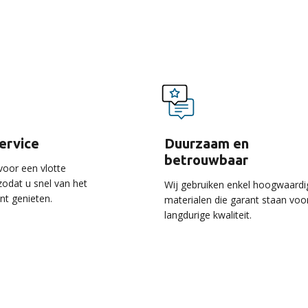
voordelen van onze ser
service
Duurzaam en
betrouwbaar
voor een vlotte
 zodat u snel van het
Wij gebruiken enkel hoogwaardi
unt genieten.
materialen die garant staan voo
langdurige kwaliteit.