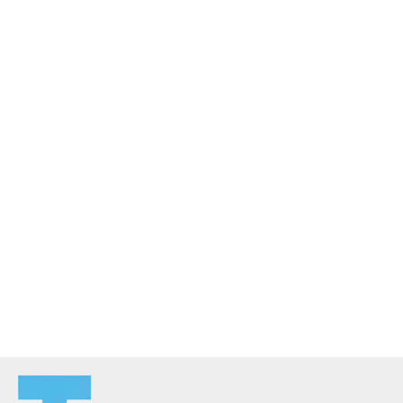
Ik ga akkoord met de privacyvoorwaarden.
Lees
hier onze
privacyvoorwaarden
. (*)