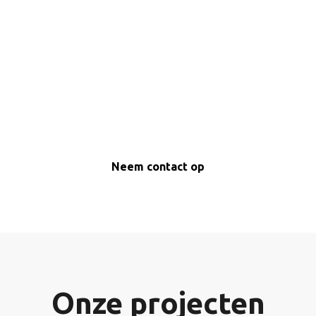
Oog voor detail
Elke klus wordt uitgevoerd met zorg
en aandacht voor een perfect
afgewerkt eindresultaat.
Neem contact op
Onze projecten