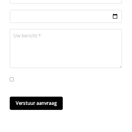
Ik ga akkoord met de privacyvoorwaarden.
Lees
hier onze
privacyvoorwaarden
. (*)