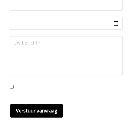
Ik ga akkoord met de privacyvoorwaarden.
Lees
hier onze
privacyvoorwaarden
. (*)