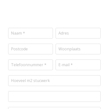
pleisterwerk, sierpleister, spachtelputz of andere
stucwerksoorten, wij staan voor je klaar om het
perfecte resultaat te leveren!