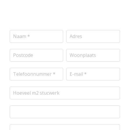
pleisterwerk, sierpleister, spachtelputz of andere
stucwerksoorten, wij staan voor je klaar om het
perfecte resultaat te leveren!