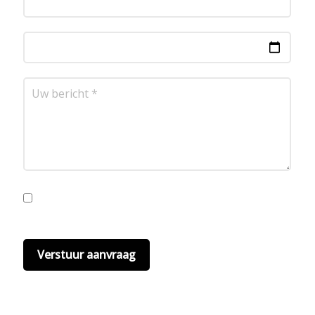
Ik ga akkoord met de privacyvoorwaarden.
Lees
hier onze
privacyvoorwaarden
. (*)