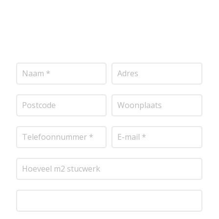
transparante prijsopgave.
Of het nu gaat om
pleisterwerk, sierpleister, spachtelputz of andere
stucwerksoorten, wij staan voor je klaar om het
perfecte resultaat te leveren!