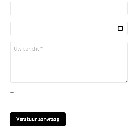
Ik ga akkoord met de privacyvoorwaarden.
Lees
hier onze
privacyvoorwaarden
. (*)