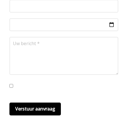
Ik ga akkoord met de privacyvoorwaarden.
Lees
hier onze
privacyvoorwaarden
. (*)