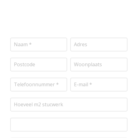
transparante prijsopgave.
Of het nu gaat om
pleisterwerk, sierpleister, spachtelputz of andere
stucwerksoorten, wij staan voor je klaar om het
perfecte resultaat te leveren!