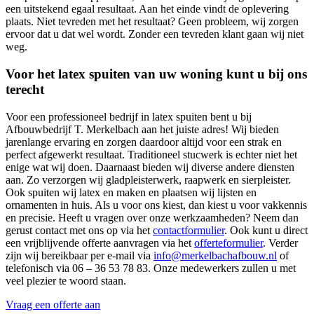
een uitstekend egaal resultaat. Aan het einde vindt de oplevering
plaats. Niet tevreden met het resultaat? Geen probleem, wij zorgen
ervoor dat u dat wel wordt. Zonder een tevreden klant gaan wij niet
weg.
Voor het latex spuiten van uw woning kunt u bij ons
terecht
Voor een professioneel bedrijf in latex spuiten bent u bij
Afbouwbedrijf T. Merkelbach aan het juiste adres! Wij bieden
jarenlange ervaring en zorgen daardoor altijd voor een strak en
perfect afgewerkt resultaat. Traditioneel stucwerk is echter niet het
enige wat wij doen. Daarnaast bieden wij diverse andere diensten
aan. Zo verzorgen wij gladpleisterwerk, raapwerk en sierpleister.
Ook spuiten wij latex en maken en plaatsen wij lijsten en
ornamenten in huis. Als u voor ons kiest, dan kiest u voor vakkennis
en precisie. Heeft u vragen over onze werkzaamheden? Neem dan
gerust contact met ons op via het
contactformulier
. Ook kunt u direct
een vrijblijvende offerte aanvragen via het
offerteformulier
. Verder
zijn wij bereikbaar per e-mail via
info@merkelbachafbouw.nl
of
telefonisch via 06 – 36 53 78 83. Onze medewerkers zullen u met
veel plezier te woord staan.
Vraag een offerte aan