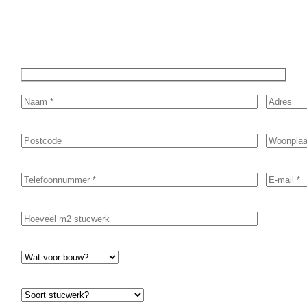
project door te nemen en je te voorzien van een transparante
prijsopgave.
Of het nu gaat om pleisterwerk, sierpleister,
spachtelputz of andere stucwerksoorten, wij staan voor je
klaar om het perfecte resultaat te leveren!