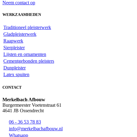
Neem contact op
WERKZAAMHEDEN
Traditioneel pleisterwerk
Gladpleisterwerk
Raapwerk
Sierpleister
Lijsten en ornamenten
Cementgebonden pleisters
Dunpleister
Latex spuiten
CONTACT
Merkelbach Afbouw
Burgermeester Voetenstraat 61
4641 JB Ossendrecht
06 - 36 53 78 83
info@merkelbachafbouw.nl
Whatsapp