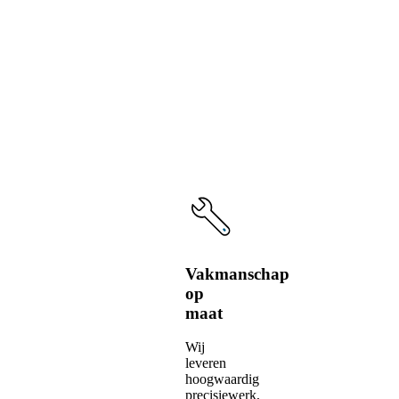
voordelen
van
onze
service
Vakmanschap
op
maat
Wij
leveren
hoogwaardig
precisiewerk,