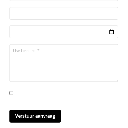
Ik ga akkoord met de privacyvoorwaarden.
Lees
hier onze
privacyvoorwaarden
. (*)