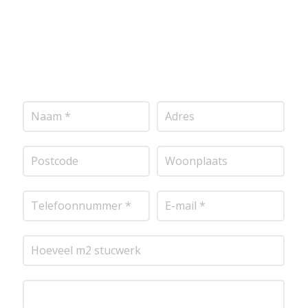
project door te nemen en je te voorzien van een
transparante prijsopgave.
Of het nu gaat om
pleisterwerk, sierpleister, spachtelputz of andere
stucwerksoorten, wij staan voor je klaar om het
perfecte resultaat te leveren!