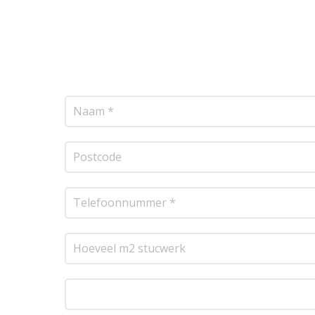
Wij bieden professionele stucwerkdiensten aan
vrijblijvende offerte op maat. Wij nemen zo sne
transparante prijsopgave.
Of het nu gaat om pl
resultaat te leveren!