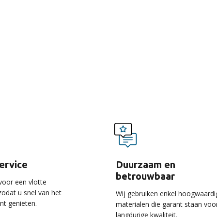
voordelen van onze ser
service
Duurzaam en
betrouwbaar
voor een vlotte
 zodat u snel van het
Wij gebruiken enkel hoogwaardi
unt genieten.
materialen die garant staan voo
langdurige kwaliteit.