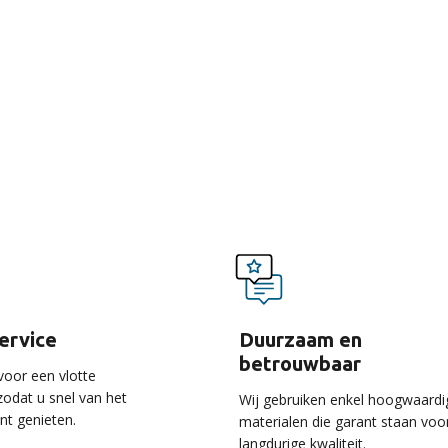
voordelen van onze ser
service
Duurzaam en
betrouwbaar
voor een vlotte
 zodat u snel van het
Wij gebruiken enkel hoogwaardi
unt genieten.
materialen die garant staan voo
langdurige kwaliteit.