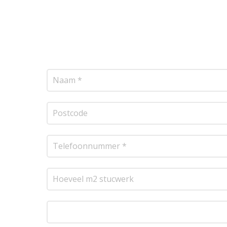
Wij bieden professionele stucwerkdiensten aan
vrijblijvende offerte op maat. Wij nemen zo sne
transparante prijsopgave.
Of het nu gaat om pl
resultaat te leveren!