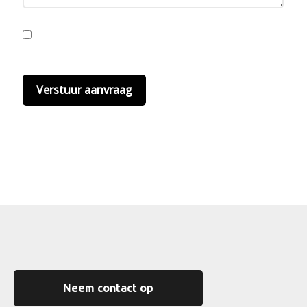
Ik ga akkoord met de privacyvoorwaarden.
Lees
hier onze
privacyvoorwaarden
. (*)
Neem contact op