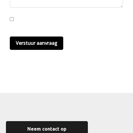
Ik ga akkoord met de privacyvoorwaarden.
Lees
hier onze
privacyvoorwaarden
. (*)
Neem contact op