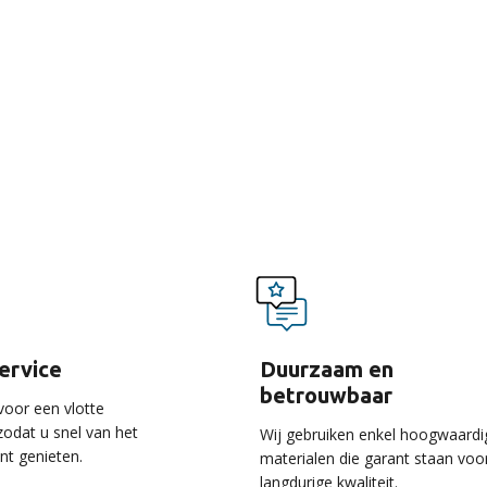
voordelen van onze ser
service
Duurzaam en
betrouwbaar
voor een vlotte
 zodat u snel van het
Wij gebruiken enkel hoogwaardi
unt genieten.
materialen die garant staan voo
langdurige kwaliteit.