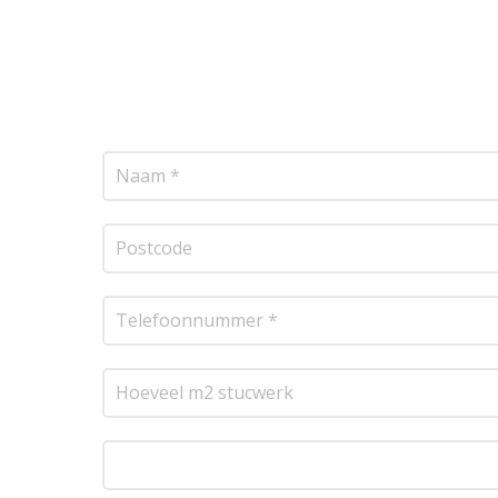
Wij bieden professionele stucwerkdiensten aan
vrijblijvende offerte op maat. Wij nemen zo sne
transparante prijsopgave.
Of het nu gaat om pl
resultaat te leveren!