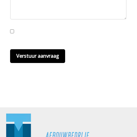
Ik ga akkoord met de privacyvoorwaarden.
Lees
hier onze
privacyvoorwaarden
. (*)