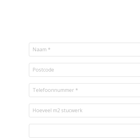
Wij bieden professionele stucwerkdiensten aan
vrijblijvende offerte op maat. Wij nemen zo sne
transparante prijsopgave.
Of het nu gaat om pl
resultaat te leveren!