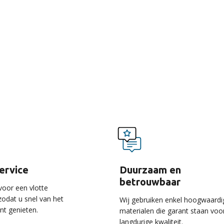
voordelen van onze ser
service
Duurzaam en
betrouwbaar
voor een vlotte
 zodat u snel van het
Wij gebruiken enkel hoogwaardi
unt genieten.
materialen die garant staan voo
langdurige kwaliteit.