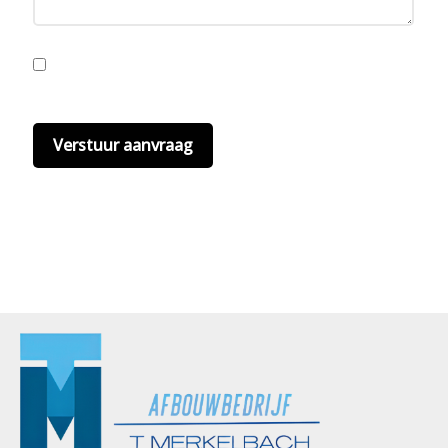
Ik ga akkoord met de privacyvoorwaarden.
Lees
hier onze
privacyvoorwaarden
. (*)