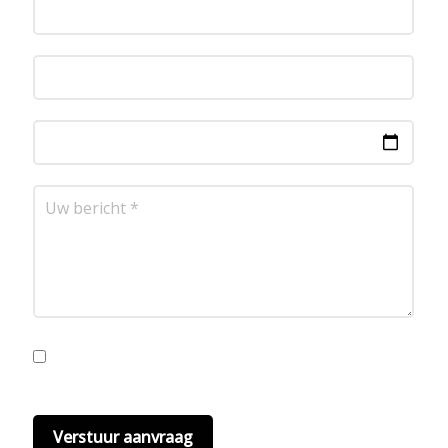
Ik ga akkoord met de privacyvoorwaarden.
Lees
hier onze
privacyvoorwaarden
. (*)