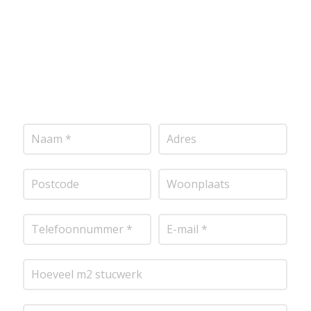
mogelijk contact met je op om de details van je
project door te nemen en je te voorzien van een
transparante prijsopgave.
Of het nu gaat om
pleisterwerk, sierpleister, spachtelputz of andere
stucwerksoorten, wij staan voor je klaar om het
perfecte resultaat te leveren!