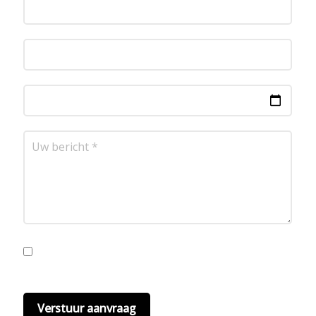
Ik ga akkoord met de privacyvoorwaarden.
Lees
hier onze
privacyvoorwaarden
. (*)