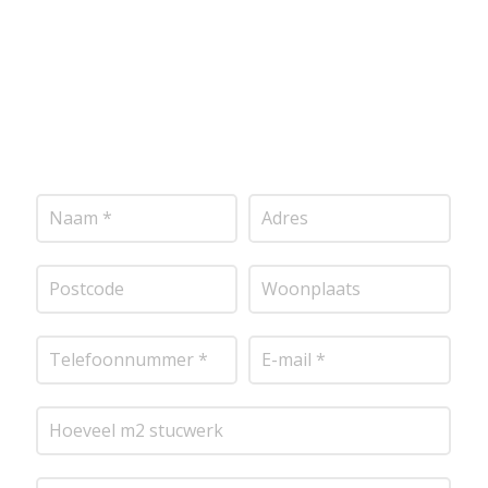
mogelijk contact met je op om de details van je
project door te nemen en je te voorzien van een
transparante prijsopgave.
Of het nu gaat om
pleisterwerk, sierpleister, spachtelputz of andere
stucwerksoorten, wij staan voor je klaar om het
perfecte resultaat te leveren!