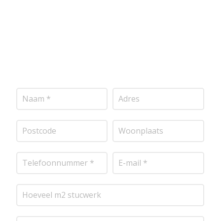
mogelijk contact met je op om de details van je
project door te nemen en je te voorzien van een
transparante prijsopgave.
Of het nu gaat om
pleisterwerk, sierpleister, spachtelputz of andere
stucwerksoorten, wij staan voor je klaar om het
perfecte resultaat te leveren!