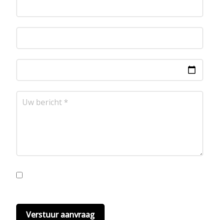
Ik ga akkoord met de privacyvoorwaarden.
Lees
hier onze
privacyvoorwaarden
. (*)