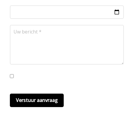
Ik ga akkoord met de privacyvoorwaarden.
Lees
hier onze
privacyvoorwaarden
. (*)