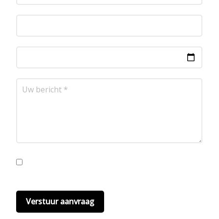
Ik ga akkoord met de privacyvoorwaarden.
Lees
hier onze
privacyvoorwaarden
. (*)