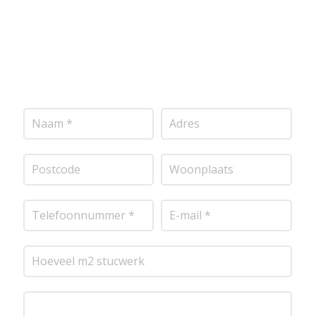
project door te nemen en je te voorzien van een
transparante prijsopgave.
Of het nu gaat om
pleisterwerk, sierpleister, spachtelputz of andere
stucwerksoorten, wij staan voor je klaar om het
perfecte resultaat te leveren!