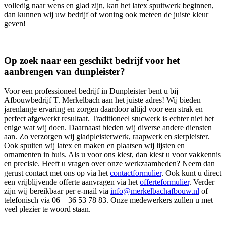
volledig naar wens en glad zijn, kan het latex spuitwerk beginnen,
dan kunnen wij uw bedrijf of woning ook meteen de juiste kleur
geven!
Op zoek naar een geschikt bedrijf voor het
aanbrengen van dunpleister?
Voor een professioneel bedrijf in Dunpleister bent u bij
Afbouwbedrijf T. Merkelbach aan het juiste adres! Wij bieden
jarenlange ervaring en zorgen daardoor altijd voor een strak en
perfect afgewerkt resultaat. Traditioneel stucwerk is echter niet het
enige wat wij doen. Daarnaast bieden wij diverse andere diensten
aan. Zo verzorgen wij gladpleisterwerk, raapwerk en sierpleister.
Ook spuiten wij latex en maken en plaatsen wij lijsten en
ornamenten in huis. Als u voor ons kiest, dan kiest u voor vakkennis
en precisie. Heeft u vragen over onze werkzaamheden? Neem dan
gerust contact met ons op via het
contactformulier
. Ook kunt u direct
een vrijblijvende offerte aanvragen via het
offerteformulier
. Verder
zijn wij bereikbaar per e-mail via
info@merkelbachafbouw.nl
of
telefonisch via 06 – 36 53 78 83. Onze medewerkers zullen u met
veel plezier te woord staan.