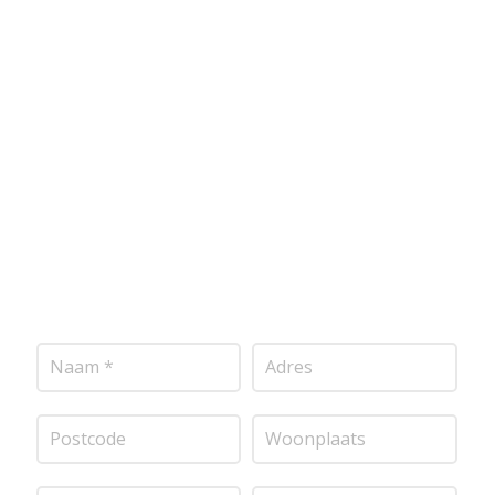
Wij bieden professionele stucwerkdiensten aan die
voldoen aan de hoogste kwaliteitsnormen. Vul
onderstaand formulier in, en ontvang snel een
vrijblijvende offerte op maat. Wij nemen zo snel
mogelijk contact met je op om de details van je
project door te nemen en je te voorzien van een
transparante prijsopgave.
Of het nu gaat om
pleisterwerk, sierpleister, spachtelputz of andere
stucwerksoorten, wij staan voor je klaar om het
perfecte resultaat te leveren!