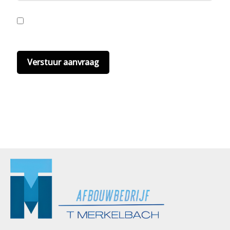
Ik ga akkoord met de privacyvoorwaarden.
Lees
hier onze
privacyvoorwaarden
. (*)