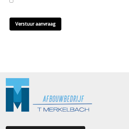
Ik ga akkoord met de privacyvoorwaarden.
Lees
hier onze
privacyvoorwaarden
. (*)