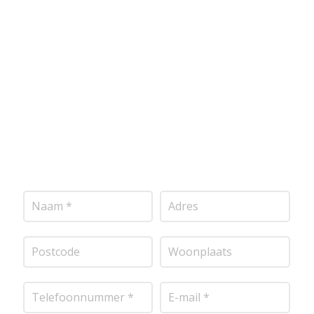
Wij bieden professionele stucwerkdiensten aan die
voldoen aan de hoogste kwaliteitsnormen. Vul
onderstaand formulier in, en ontvang snel een
vrijblijvende offerte op maat. Wij nemen zo snel
mogelijk contact met je op om de details van je
project door te nemen en je te voorzien van een
transparante prijsopgave.
Of het nu gaat om
pleisterwerk, sierpleister, spachtelputz of andere
stucwerksoorten, wij staan voor je klaar om het
perfecte resultaat te leveren!