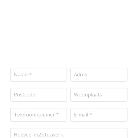
onderstaand formulier in, en ontvang snel een
vrijblijvende offerte op maat. Wij nemen zo snel
mogelijk contact met je op om de details van je
project door te nemen en je te voorzien van een
transparante prijsopgave.
Of het nu gaat om
pleisterwerk, sierpleister, spachtelputz of andere
stucwerksoorten, wij staan voor je klaar om het
perfecte resultaat te leveren!