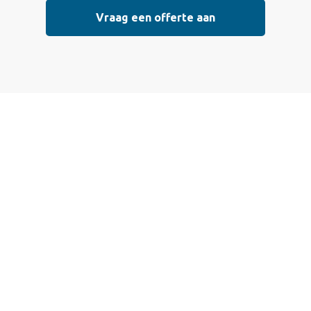
Vraag een offerte aan
Vraag vrijblijvend
een offerte aan
Wij bieden professionele stucwerkdiensten aan die
voldoen aan de hoogste kwaliteitsnormen. Vul