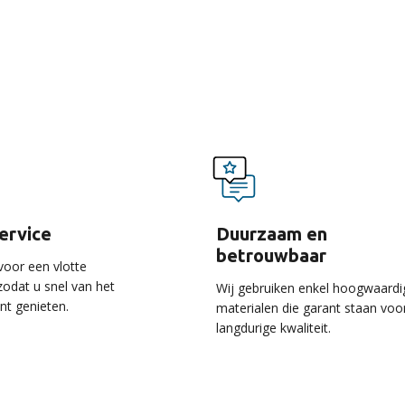
voordelen van onze ser
service
Duurzaam en
betrouwbaar
voor een vlotte
 zodat u snel van het
Wij gebruiken enkel hoogwaardi
unt genieten.
materialen die garant staan voo
langdurige kwaliteit.