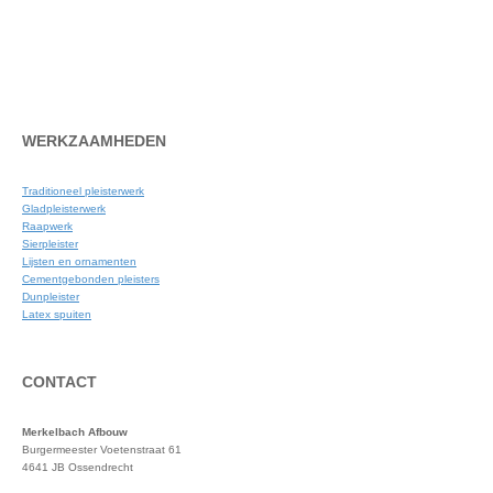
Neem contact op
WERKZAAMHEDEN
Traditioneel pleisterwerk
Gladpleisterwerk
Raapwerk
Sierpleister
Lijsten en ornamenten
Cementgebonden pleisters
Dunpleister
Latex spuiten
CONTACT
Merkelbach Afbouw
Burgermeester Voetenstraat 61
4641 JB Ossendrecht