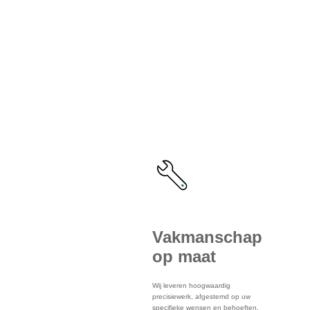
De
voordelen
van onze
service
Vakmanschap
op maat
Wij leveren hoogwaardig
precisiewerk, afgestemd op uw
specifieke wensen en behoeften.