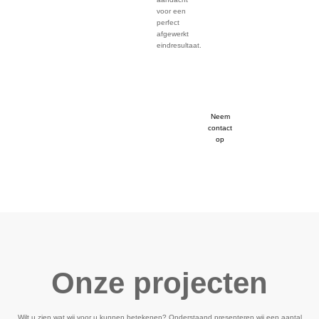
voor een
perfect
afgewerkt
eindresultaat.
Neem
contact
op
Onze projecten
Wilt u zien wat wij voor u kunnen betekenen? Onderstaand presenteren wij een aantal