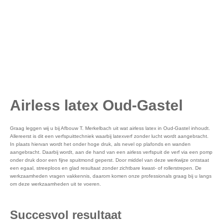
Airless latex Oud-Gastel
Graag leggen wij u bij Afbouw T. Merkelbach uit wat airless latex in Oud-Gastel inhoudt.
Allereerst is dit een verfspuittechniek waarbij latexverf zonder lucht wordt aangebracht.
In plaats hiervan wordt het onder hoge druk, als nevel op plafonds en wanden
aangebracht. Daarbij wordt, aan de hand van een airless verfspuit de verf via een pomp
onder druk door een fijne spuitmond geperst. Door middel van deze werkwijze ontstaat
een egaal, streeploos en glad resultaat zonder zichtbare kwast- of rollerstrepen. De
werkzaamheden vragen vakkennis, daarom komen onze professionals graag bij u langs
om deze werkzaamheden uit te voeren.
Succesvol resultaat