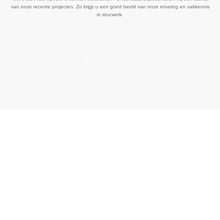
van onze recente projecten. Zo krijgt u een goed beeld van onze ervaring en vakkennis
in stucwerk.
Vraag een offerte aan
Vraag vrijblijvend
een offerte aan