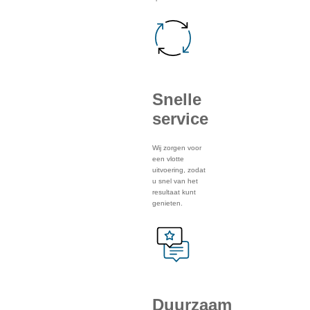
Snelle
service
Wij zorgen voor
een vlotte
uitvoering, zodat
u snel van het
resultaat kunt
genieten.
Duurzaam