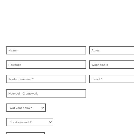
Wij bieden professionele stucwerkdiensten aan die voldoen aan de hoogste
kwaliteitsnormen. Vul onderstaand formulier in, en ontvang snel een vrijblijvende offerte
op maat. Wij nemen zo snel mogelijk contact met je op om de details van je project door
te nemen en je te voorzien van een transparante prijsopgave.
Of het nu gaat om
pleisterwerk, sierpleister, spachtelputz of andere stucwerksoorten, wij staan voor je klaar
om het perfecte resultaat te leveren!