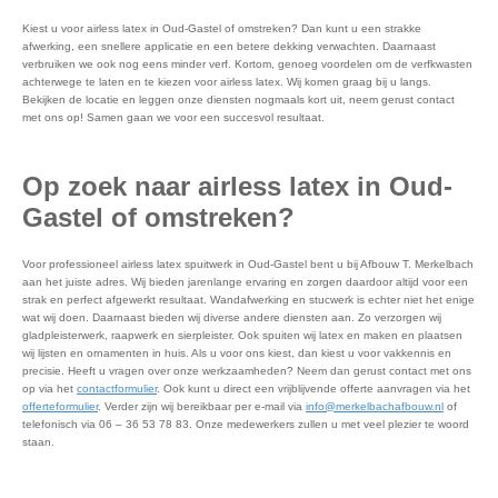
Kiest u voor airless latex in Oud-Gastel of omstreken? Dan kunt u een strakke
afwerking, een snellere applicatie en een betere dekking verwachten. Daarnaast
verbruiken we ook nog eens minder verf. Kortom, genoeg voordelen om de verfkwasten
achterwege te laten en te kiezen voor airless latex. Wij komen graag bij u langs.
Bekijken de locatie en leggen onze diensten nogmaals kort uit, neem gerust contact
met ons op! Samen gaan we voor een succesvol resultaat.
Op zoek naar airless latex in Oud-
Gastel of omstreken?
Voor professioneel airless latex spuitwerk in Oud-Gastel bent u bij Afbouw T. Merkelbach
aan het juiste adres. Wij bieden jarenlange ervaring en zorgen daardoor altijd voor een
strak en perfect afgewerkt resultaat. Wandafwerking en stucwerk is echter niet het enige
wat wij doen. Daarnaast bieden wij diverse andere diensten aan. Zo verzorgen wij
gladpleisterwerk, raapwerk en sierpleister. Ook spuiten wij latex en maken en plaatsen
wij lijsten en ornamenten in huis. Als u voor ons kiest, dan kiest u voor vakkennis en
precisie. Heeft u vragen over onze werkzaamheden? Neem dan gerust contact met ons
op via het
contactformulier
. Ook kunt u direct een vrijblijvende offerte aanvragen via het
offerteformulier
. Verder zijn wij bereikbaar per e-mail via
info@merkelbachafbouw.nl
of
telefonisch via 06 – 36 53 78 83. Onze medewerkers zullen u met veel plezier te woord
staan.