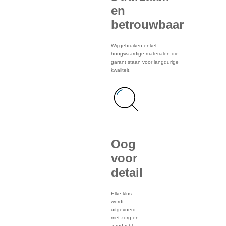
en
betrouwbaar
Wij gebruiken enkel
hoogwaardige materialen die
garant staan voor langdurige
kwaliteit.
Oog
voor
detail
Elke klus
wordt
uitgevoerd
met zorg en
aandacht