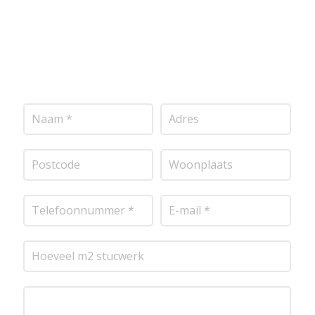
project door te nemen en je te voorzien van een
transparante prijsopgave.
Of het nu gaat om
pleisterwerk, sierpleister, spachtelputz of andere
stucwerksoorten, wij staan voor je klaar om het
perfecte resultaat te leveren!