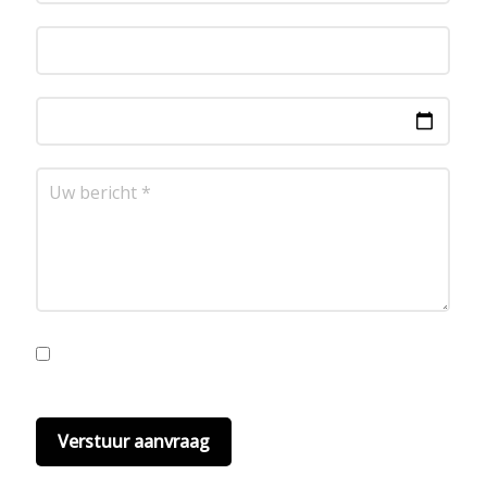
Ik ga akkoord met de privacyvoorwaarden.
Lees
hier onze
privacyvoorwaarden
. (*)